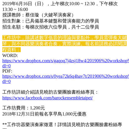
2019年6月16日（日），上午梯次10:00 ~ 12:30，下午梯次
13:30 ~ 16:00
授課教師：蔡佳璇（大鍵琴演奏家）
招生對象：已具備基本鍵盤和聲演奏能力的學員
招生名額：每梯次招收六位學員，共十二位學員
工作坊中，除講述數字低音的理論與要點外，學員需彈奏大鍵
琴，與不同器樂演奏者合奏，實際演練。報名前請務必詳閱課
程資料：
WORD:
https://www.dropbox.com/s/gaqoq7j4zsj18w4/201906%20workshop
dl=0
PDF:
https://www.dropbox.com/s/0yea72k6q4hav7t/201906%20workshop
dl=0
工作坊詳細介紹請見曉韵古樂團臉書粉絲專頁：
https://www.facebook.com/barockensembletaipei/
工作坊費用：1,200元
2018年12月31日前報名享早鳥1,000元優惠
**工作坊器樂演奏家徵選！詳情請見曉韵古樂團臉書粉絲專