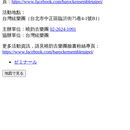
頁：
https://www.facebook.com/barockensembletaipei/
活動地點：
台灣絃樂團（台北市中正區臨沂街75巷4-1號B1）
主辦單位：曉韵古樂團
02-2624-1091
協辦單位：台灣絃樂團
更多活動資訊，請見曉韵古樂團臉書粉絲專頁：
https://www.facebook.com/barockensembletaipei/
ゼミナール
地図で見る