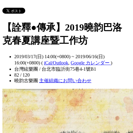
【詮釋●傳承】2019曉韵巴洛
克春夏講座暨工作坊
2019/03/17(日) 14:00(+0800)
~
2019/06/16(日)
16:00(+0800)
(
iCal/Outlook
,
Google カレンダー
)
台灣絃樂團 / 台北市臨沂街75巷4-1號B1
82 / 120
曉韵古樂團
主催組織にお問い合わせ