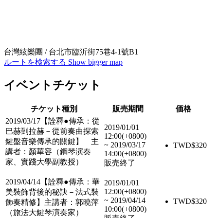
台灣絃樂團 / 台北市臨沂街75巷4-1號B1
ルートを検索する
Show bigger map
イベントチケット
チケット種別
販売期間
価格
2019/03/17【詮釋●傳承：從
2019/01/01
巴赫到拉赫－從前奏曲探索
12:00(+0800)
鍵盤音樂傳承的關鍵】 主
~
2019/03/17
TWD$
320
講者：顏華容（鋼琴演奏
14:00(+0800)
家、實踐大學副教授）
販売終了
2019/04/14【詮釋●傳承：華
2019/01/01
12:00(+0800)
美裝飾背後的秘訣－法式裝
~
2019/04/14
TWD$
320
飾奏精修】主講者：郭曉萍
10:00(+0800)
（旅法大鍵琴演奏家）