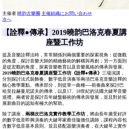
主催者
曉韵古樂團
主催組織にお問い合わせ
次へ
【詮釋●傳承】2019曉韵巴洛克春夏講
座暨工作坊
提及音樂詮釋法時，常常關係到兩個重要的探索視角：從微觀
的角度，探討音樂大師的精緻藝術的解構與再創；另一方面則
是從宏觀的角度，探索音樂教育以及音樂風格的傳承與發展。
2019
曉韵巴洛克春夏講座暨工作坊《詮釋
●
傳承》
三場演講，
分別探討法式裝飾奏、數字低音演奏等兩項巴洛克音樂詮釋的
核心教學重點。傳承部分，則從單一曲種──前奏曲來探討巴
哈至拉赫曼尼諾夫的傳承，以及17、18世紀的法國大鍵琴音樂
巡禮。兩者皆是探討百年鍵盤藝術的傳承與發展，並且對於拓
展新曲目的認知有極大的幫助。
除了講座，
兩梯次巴洛克實作教學工作坊
，將由長年廣受好評
的數字低音即興演奏的大鍵琴家蔡佳璇擔任講師，課程內容包
含數字低音基本原則、並且搭配器樂演奏者，在大鍵琴上實作