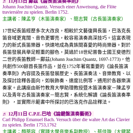
♬ 11月13日 鄺茲《論長笛演奏準則》
Johann Joachim Quantz. Versuch einer Anweisung, die Flöte
traviersière zu spielen. Berlin 1752.
主講者：陳孟亨（木笛演奏家）、簡志賢（古長笛演奏家）
17世紀長笛經歷多次大改良，相較於文藝復興長笛，巴洛克長
笛音域更寬闊、音色更響亮，較容易演奏高深技巧。這富表現
力的新式長笛樂器，快速地成為貴族間喜愛的時尚樂器。對於
長笛發展具舉足輕重的腳色，莫過於18世紀普魯士國王斐德烈
二世的長笛教師－鄺茲(Johann Joachim Quantz, 1697-1773)，他
共創作500餘首長笛作品，並在1752年著寫重要的《論長笛演
奏準則》內容提及長笛發展歷史、長笛演奏法、音樂教育、以
及探討詮釋各面向，如裝飾奏、速度比例等，通用於各器樂演
奏家。此講座由新竹教育大學助理教授暨木笛演奏家－陳孟亨
以及青年古長笛演奏家－簡志賢，系統化解讀《論長笛演奏準
則》，並實際示範書中所探討的巴洛克作品詮釋法。
♬
12月11日 C.P.E.巴哈《論鍵盤演奏藝術》
Carl Philipp Emanuel Bach. Versuch über die wahre Art das Clavier
zu spielen. Berlin 1753,1762
主講者：顏華容（實踐大學音樂系副教授）、蔡佳璇（大鍵琴