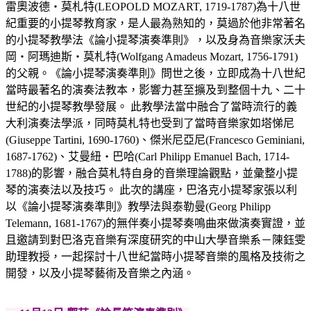
雷奧波德・莫札特(LEOPOLD MOZART, 1719-1787)為十八世
紀重要的小提琴教育家，是人最為熟知的，莫過於他非常著名
的小提琴教學法《論小提琴演奏準則》，以及身為音樂家沃夫
岡・阿瑪迪斯・莫札特(Wolfgang Amadeus Mozart, 1756-1791)
的父親。《論小提琴演奏準則》問世之後，立即成為十八世紀
當時最著名的演奏法教本，影響力甚至擴及到整個十九、二十
世紀的小提琴教學發展。 此教學法當中融合了當時流行的義
大利演奏法學派，同時莫札特也受到了當時音樂家如塔悌尼
(Giuseppe Tartini, 1690-1760)、傑米尼亞尼(Francesco Geminiani,
1687-1762)、艾曼紐・巴哈(Carl Philipp Emanuel Bach, 1714-
1788)的影響，融合莫札特自身的音樂理論觀點，並彙整小提
琴的演奏法以及技巧。 此次的講座，巴洛克小提琴家張以利
以《論小提琴演奏準則》教學法與泰勒曼(Georg Philipp
Telemann, 1681-1767)的無伴奏小提琴奏鳴曲來做演奏實證，並
且邀請到對巴洛克音樂有深度研究的中山大學音樂系－陳鈺雯
助理教授，一起探討十八世紀當時小提琴音樂的風格及技術之
開發，以及小提琴藝術及音樂之內涵。