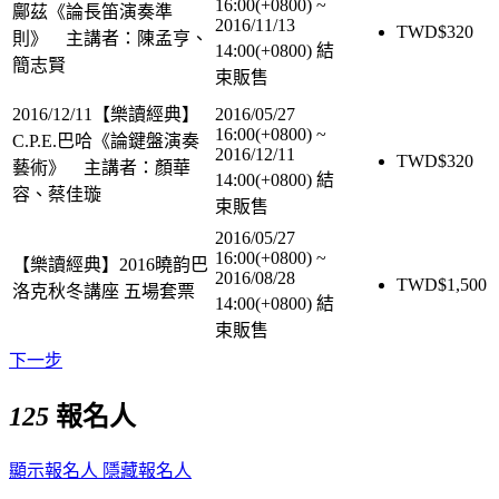
16:00(+0800)
~
鄺茲《論長笛演奏準
2016/11/13
TWD$
320
則》 主講者：陳孟亨、
14:00(+0800)
結
簡志賢
束販售
2016/12/11【樂讀經典】
2016/05/27
16:00(+0800)
~
C.P.E.巴哈《論鍵盤演奏
2016/12/11
TWD$
320
藝術》 主講者：顏華
14:00(+0800)
結
容、蔡佳璇
束販售
2016/05/27
16:00(+0800)
~
【樂讀經典】2016曉韵巴
2016/08/28
TWD$
1,500
洛克秋冬講座 五場套票
14:00(+0800)
結
束販售
下一步
125
報名人
顯示報名人
隱藏報名人