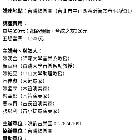
講座地點：
台灣絃樂團（台北市中正區臨沂街75巷4-1號B1）
講座費用：
單場350元；網路預購、台絃之友320元
五場套票：1,500元
主講者、與談人：
陳漢金（師範大學音樂系教授）
顏華容（實踐大學音樂系副教授）
陳鈺雯（中山大學助理教授）
蔡佳璇（大鍵琴家）
陳孟亨（木笛演奏家）
梁益彰（木笛演奏家）
簡志賢（古長笛演奏家）
張以利（古小提琴演奏家）
主辦單位：
曉韵古樂團 02-2624-1091
協辦單位：
台灣絃樂團
贊助單位：