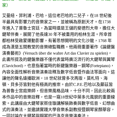
家）
艾曼紐‧菲利浦‧巴哈，這位老巴哈的二兒子，在18 世紀後
半最具有影響力的音樂家之一，並被稱為原創天才。在1738
年進入了普魯士宮廷，為當時還是王儲的斐德烈大帝，擔任大
鍵琴伴奏，展開了他長達30 年不被重用的柏林生涯。所幸首
都柏林受啟蒙運動影響，有著思想開明的文化沙龍，1768 年
成為漢堡五間教堂的音樂總監職務。他兩冊重要著作《論鍵盤
演奏藝術》(Versuch über die wahre Art das Clavier zu spielen)，
此書所提及的鍵盤樂器不僅代表當時廣泛流行的大鍵琴與翼琴
(Clavichord)，也意指著當時的新鍵盤樂器－鋼琴(Fortepiano)，
內容全面性解析音樂演奏詮釋及數字低音暨作曲法等面向。這
讓他的聲名遠播歐洲，18 世紀就曾多次再版，莫札特、海
頓、貝多芬皆對他有極高的推崇。由於C.P.E.巴哈以及鄺茲皆
為普魯士宮庭樂師，但音樂風格品味，十分不同，因此比較兩
本作品中的音樂詮釋，也是一窺18世紀中葉多元風貌的重要線
索。此講座由大鍵琴家蔡佳璇講解裝飾奏與數字低音、幻想曲
式的演奏法，並邀請實踐大學音樂系副教授暨鋼琴家顏華容，
一同討論在大鍵琴與鋼琴的巴洛克音樂演奏法。