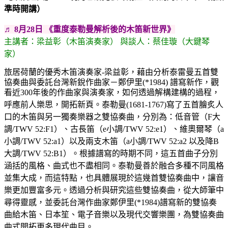
準時開講）
♬ 8月28日 《重度泰勒曼解析後的木笛新世界》
主講者：梁益彰（木笛演奏家） 與談人：蔡佳璇（大鍵琴
家）
旅居荷蘭的優秀木笛演奏家-梁益彰，藉由分析泰雷曼五首雙
協奏曲與委託台灣新銳作曲家－鄭伊里(*1984) 譜寫新作，觀
看近300年後的作曲家與演奏家，如何透過解構建構的過程，
呼應前人樂思，開拓新頁。
泰勒曼(1681-1767)寫了五首膾炙人
口的木笛與另一獨奏樂器之雙協奏曲，分別為：低音管（F大
調/TWV 52:F1）、古長笛（e小調/TWV 52:e1）、維奧爾琴（a
小調/TWV 52:a1）以及兩支木笛（a小調/TWV 52:a2 以及降B
大調/TWV 52:B1）。根據譜寫的時期不同，這五首曲子分別
涵括的風格、曲式也不盡相同。泰勒曼善於融合多種不同風格
並集大成，而這特點，也具體展現於這幾首雙協奏曲中，讓音
樂更加豐富多元。透過分析與研究這些雙協奏曲，從大師筆中
尋得靈感，並委託台灣作曲家鄭伊里(*1984)譜寫新的雙協奏
曲給木笛、日本笙、電子音樂以及現代交響樂團，為雙協奏曲
曲式開拓更多現代曲目。