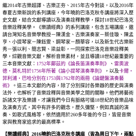
繼2014年古樂超譯、古樂正夯、2015年古今對談，以及2016年
春夏古樂新說的系列講座，今年曉韵巴洛克秋冬講座將深入歷
史文獻，結合文獻導讀以及演奏詮釋教學，探討18世紀巴洛克
音樂詮釋美學。《樂讀經典》的系列講座，包含五場講座，邀
請台灣知名音樂學教授－陳漢金、古樂演奏家－蔡佳璇、陳孟
亨、小提琴家－陳鈺雯、鋼琴家－顏華容，以及新生代古樂新
秀－張以利、簡志賢、梁益彰，一同探索巴洛克音樂詮釋美
學，綜觀音樂文獻，解析音樂素材，並且導讀18世紀最重要的
三本音樂文獻：
1752年鄺茲的《論長笛演奏準則》
、
雷奧波
德‧莫札特於1756年所著《論小提琴演奏準則》
，以及
卡爾‧
菲利浦‧巴哈分別在1753與1762年的兩冊《論鍵盤演奏藝
術》
。這三本文獻的內容，除了分別探討各樂器的歷史與演奏
法外，也解析了音樂詮釋與音樂美學之間的關聯。他們將藝術
訴諸文字及樂譜，才讓我們今日有脈絡可循18世紀的音樂品味
及演奏方式，其中有許多的觀念，歷久彌堅，例如真誠的演
奏、如歌式風格等，依然適用於260多年後的今日，皆是音樂
家與教育家追求的最高標準。
【樂讀經典】2016曉韵巴洛克秋冬講座（皆為周日下午，兩點