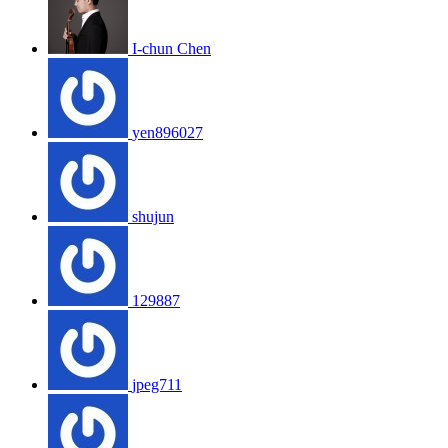
I-chun Chen
yen896027
shujun
129887
jpeg711