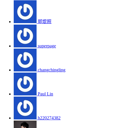
郭焜照
superpage
changchingling
Paul Lin
h220274382