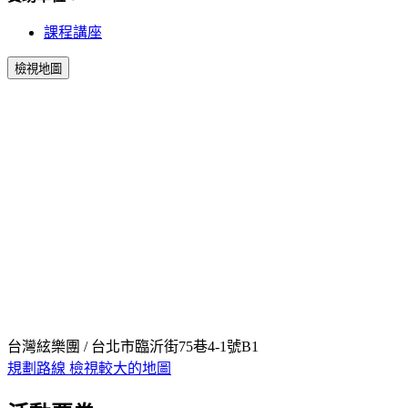
課程講座
檢視地圖
台灣絃樂團 / 台北市臨沂街75巷4-1號B1
規劃路線
檢視較大的地圖